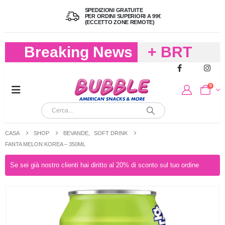
SPEDIZIONI GRATUITE
PER ORDINI SUPERIORI A 99€
(ECCETTO ZONE REMOTE)
Breaking News
+ BRT
FREDDO
0
PER
CIOCCOLA
CASA
SHOP
BEVANDE
,
SOFT DRINK
E
FANTA MELON KOREA – 350ML
CARAMELL
Se sei già nostro clienti hai diritto al 20% di sconto sul tuo ordine
A 19,90
(FINO A 4,9