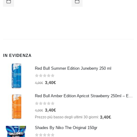
IN EVIDENZA
Red Bull Summer Edition Juneberry 250 ml
0
Su 5
3,40
€
4,00
€
Red Bull Amber Edition Apricot Strawberry 250ml – Energy Drink Albicocca e Fragola
0
Su 5
3,40
€
4,00
€
3,40
€
Prezzo più basso degli ultimi 30 giorni:
.
Shades By Niko The Original 150gr