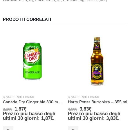
PRODOTTI CORRELATI
BEVANDE
,
SOFT DRINK
BEVANDE
,
SOFT DRINK
Canada Dry Ginger Ale 330 ml Made in Canada
Harry Potter Burrobirra – 355 ml
1,87
€
3,83
€
2,20
€
4,50
€
Prezzo più basso degli
Prezzo più basso degli
ultimi 30 giorni:
1,87
€
.
ultimi 30 giorni:
3,83
€
.