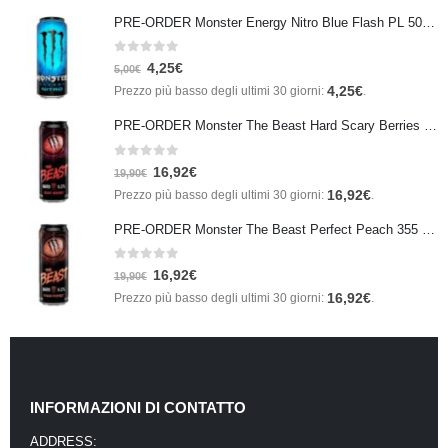
PRE-ORDER Monster Energy Nitro Blue Flash PL 500 ml IN ARRIVO IL 21 SETTEMBRE
0
Su 5
4,25
€
5,00
€
4,25
€
Prezzo più basso degli ultimi 30 giorni:
.
PRE-ORDER Monster The Beast Hard Scary Berries 355 ml IN ARRIVO ENTRO IL 21 SETTEMBRE
0
Su 5
16,92
€
19,90
€
16,92
€
Prezzo più basso degli ultimi 30 giorni:
.
PRE-ORDER Monster The Beast Perfect Peach 355 ml IN ARRIVO ENTRO IL 21 SETTEMBRE
0
Su 5
16,92
€
19,90
€
16,92
€
Prezzo più basso degli ultimi 30 giorni:
.
INFORMAZIONI DI CONTATTO
ADDRESS: