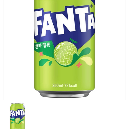
KG) –
CONSEGNA
IN 24/48
ORE AD
ECCEZION
DI ALCUNE
AREE
REMOTE