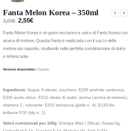
Fanta Melon Korea – 350ml
2,55
€
3,00
€
Fanta Melon Korea è un gusto esclusivo e unico di Fanta Korea con
aroma di melone. Questa Fanta è realizzata con il succo delle
melone più saporite, risultando nella perfetta combinazione di dolce
e rinfrescante.
Versione disponibile::
Esaurito
Ingredienti:
Acqua, fruttosio, zucchero, E290 anidride carbonica,
E330 acido citrico, E331 citrato di sodio, aroma (aroma di melone),
vitamina C, colorante: E102 tartrazina (giallo n. 4), E133 blu
brillante FCF (blu n. 1).
Valori nutrizionali per 100g
: Energia 86kJ / 20kcal, Grassi 0g,
Carboidrati 5,1g, Zuccheri 5,1g, Proteine ​​0g, Sale 0,03g