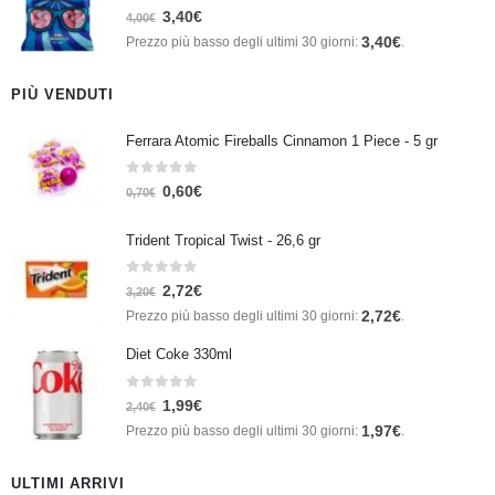
0
Su 5
3,40
€
4,00
€
3,40
€
Prezzo più basso degli ultimi 30 giorni:
.
PIÙ VENDUTI
Ferrara Atomic Fireballs Cinnamon 1 Piece - 5 gr
0
Su 5
0,60
€
0,70
€
Trident Tropical Twist - 26,6 gr
0
Su 5
2,72
€
3,20
€
2,72
€
Prezzo più basso degli ultimi 30 giorni:
.
Diet Coke 330ml
0
Su 5
1,99
€
2,40
€
1,97
€
Prezzo più basso degli ultimi 30 giorni:
.
ULTIMI ARRIVI