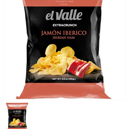
KG) –
CONSEGNA
IN 24/48
ORE AD
ECCEZION
DI ALCUNE
AREE
REMOTE