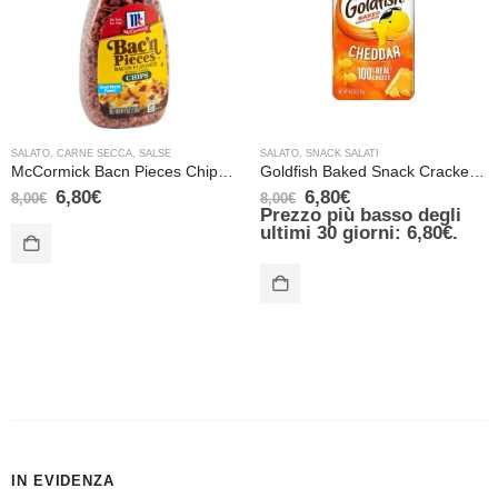
SALATO
,
CARNE SECCA
,
SALSE
SALATO
,
SNACK SALATI
McCormick Bacn Pieces Chips Croccanti Pezzetti di Bacon 116g
Goldfish Baked Snack Crackers Cheddar – 188 gr
6,80
€
6,80
€
8,00
€
8,00
€
Prezzo più basso degli
ultimi 30 giorni:
6,80
€
.
IN EVIDENZA