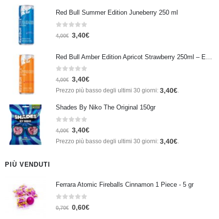
Red Bull Summer Edition Juneberry 250 ml
0
Su 5
3,40
€
4,00
€
Red Bull Amber Edition Apricot Strawberry 250ml – Energy Drink Albicocca e Fragola
0
Su 5
3,40
€
4,00
€
3,40
€
Prezzo più basso degli ultimi 30 giorni:
.
Shades By Niko The Original 150gr
0
Su 5
3,40
€
4,00
€
3,40
€
Prezzo più basso degli ultimi 30 giorni:
.
PIÙ VENDUTI
Ferrara Atomic Fireballs Cinnamon 1 Piece - 5 gr
0
Su 5
0,60
€
0,70
€