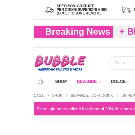
SPEDIZIONI GRATUITE
PER ORDINI SUPERIORI A 99€
(ECCETTO ZONE REMOTE)
Breaking News
+ 
(FIN
ECC
SHOP
BEVANDE
DOLCE
CASA
SHOP
BEVANDE
,
SOFT DRINK
DR PEP
Se sei già nostro clienti hai diritto al 20% di sconto 