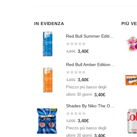
IN EVIDENZA
PIÙ V
Red Bull Summer Edition Juneberry 250 ml
0
Su 5
3,40
€
4,00
€
Red Bull Amber Edition Apricot Strawberry 250ml – Energy Drink Albicocca e Fragola
0
Su 5
3,40
€
4,00
€
Prezzo più basso degli
ultimi 30 giorni:
.
3,40
€
Shades By Niko The Original 150gr
0
Su 5
3,40
€
4,00
€
Prezzo più basso degli
ultimi 30 giorni:
.
3,40
€