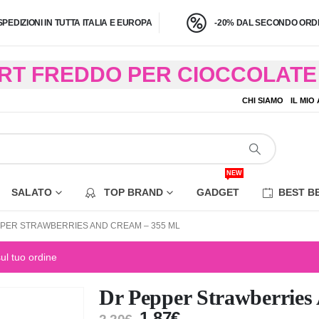
SPEDIZIONI IN TUTTA ITALIA E EUROPA
-20% DAL SECONDO ORDI
BRT FREDDO PER CIOCCOLATE 
O A 4,9 KG) – CONSEGNA IN 24
CHI SIAMO
IL MIO
EZIONE DI ALCUNE AREE REM
NEW
SALATO
TOP BRAND
GADGET
BEST B
PER STRAWBERRIES AND CREAM – 355 ML
sul tuo ordine
Dr Pepper Strawberries
1,87
€