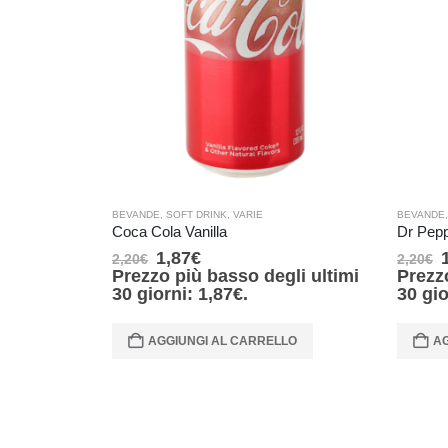
BEVANDE
,
SOFT DRINK
,
VARIE
BEVANDE
Coca Cola Vanilla
Dr Pep
1,87
€
2,20
€
2,20
€
Prezzo più basso degli ultimi
Prezz
30 giorni:
1,87
€
.
30 gi
AGGIUNGI AL CARRELLO
AG