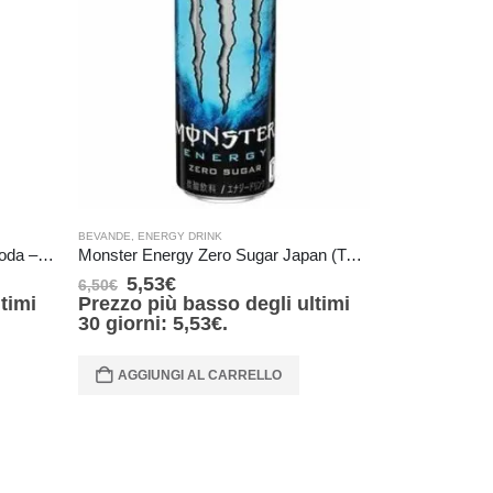
BEVANDE
,
ENERGY DRINK
BEVANDE
,
ENERG
Hatakosen Blueberry Ramune Soda – 200 ml
Monster Energy Zero Sugar Japan (TAB blu) 355 ml
5,53
€
6,80
€
6,50
€
8,00
€
timi
Prezzo più basso degli ultimi
Prezzo più
30 giorni:
5,53
€
.
30 giorni:
AGGIUNGI AL CARRELLO
AGGIUNG