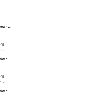
PRE-ORDER Monster Energy Nitro Blue Flash PL 500 ml IN ARRIVO IL 21 SETTEMBRE
egli
.
25
€
PRE-ORDER Monster The Beast Hard Scary Berries 355 ml IN ARRIVO ENTRO IL 21 SETTEMBRE
egli
.
,92
€
PRE-ORDER Monster The Beast Perfect Peach 355 ml IN ARRIVO ENTRO IL 21 SETTEMBRE