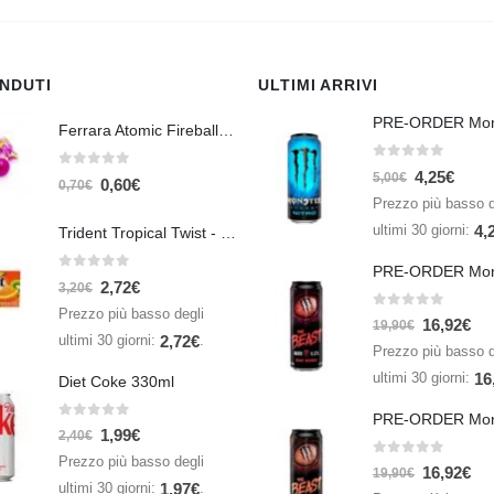
ENDUTI
ULTIMI ARRIVI
Ferrara Atomic Fireballs Cinnamon 1 Piece - 5 gr
0
Su 5
4,25
€
0
Su 5
5,00
€
0,60
€
0,70
€
Prezzo più basso d
ultimi 30 giorni:
4,
Trident Tropical Twist - 26,6 gr
0
Su 5
2,72
€
3,20
€
Prezzo più basso degli
0
Su 5
16,92
€
19,90
€
ultimi 30 giorni:
.
2,72
€
Prezzo più basso d
ultimi 30 giorni:
16
Diet Coke 330ml
0
Su 5
1,99
€
2,40
€
Prezzo più basso degli
0
Su 5
16,92
€
19,90
€
ultimi 30 giorni:
.
1,97
€