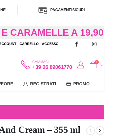
NE!
PAGAMENTI SICURI
E CARAMELLE A 19,90
/48 ORE AD
 ACCOUNT
CARRELLO
ACCESSO
OTE
CHIAMACI
0
+39 06 89061770
EFORE
REGISTRATI
PROMO
 And Cream – 355 ml