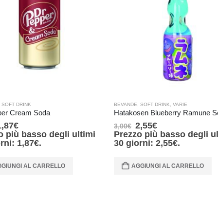
,
SOFT DRINK
BEVANDE
,
SOFT DRINK
,
VARIE
per Cream Soda
1,87
€
2,55
€
3,00
€
o più basso degli ultimi
Prezzo più basso degli ul
orni:
1,87
€
.
30 giorni:
2,55
€
.
GIUNGI AL CARRELLO
AGGIUNGI AL CARRELLO