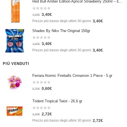
Red Bull Amber Edition Apricot Strawberry 250ml – Energy Drink Albicocca e Fragola
0
Su 5
3,40
€
4,00
€
3,40
€
Prezzo più basso degli ultimi 30 giorni:
.
Shades By Niko The Original 150gr
0
Su 5
3,40
€
4,00
€
3,40
€
Prezzo più basso degli ultimi 30 giorni:
.
PIÙ VENDUTI
Ferrara Atomic Fireballs Cinnamon 1 Piece - 5 gr
0
Su 5
0,60
€
0,70
€
Trident Tropical Twist - 26,6 gr
0
Su 5
2,72
€
3,20
€
2,72
€
Prezzo più basso degli ultimi 30 giorni:
.