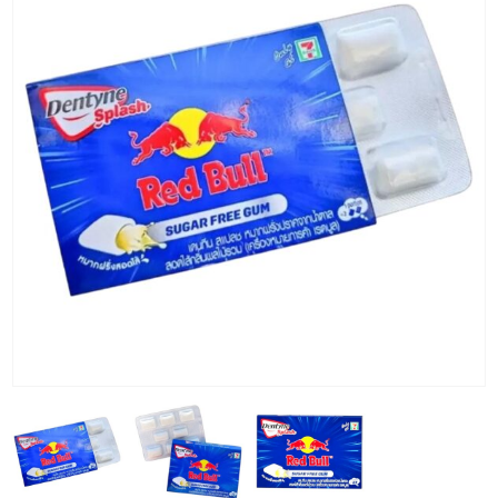
KG) –
CONSEGNA
IN 24/48
ORE AD
ECCEZION
DI ALCUNE
AREE
REMOTE