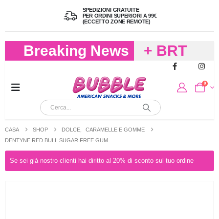
SPEDIZIONI GRATUITE
PER ORDINI SUPERIORI A 99€
(ECCETTO ZONE REMOTE)
Breaking News
+ BRT
FREDDO
0
PER
CIOCCOLA
CASA
SHOP
DOLCE
,
CARAMELLE E GOMME
E
DENTYNE RED BULL SUGAR FREE GUM
CARAMELL
Se sei già nostro clienti hai diritto al 20% di sconto sul tuo ordine
A 19,90
(FINO A 4,9