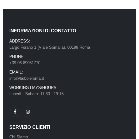
INFORMAZIONI DI CONTATTO
ADDRESS:
Largo Forano 1 (Viale Somalia), 00199 Roma
PHONE:
+39 06 89061770
EMAIL:
info@bubbleroma.it
WORKING DAYS/HOURS:
Lunedì - Sabato: 11:30 - 19:15
SERVIZIO CLIENTI
Chi Siamo