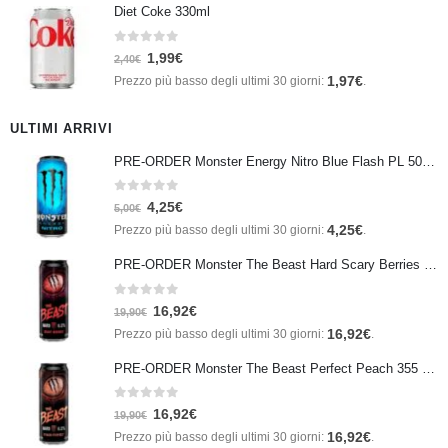
Diet Coke 330ml
0
Su 5
1,99
€
2,40
€
1,97
€
Prezzo più basso degli ultimi 30 giorni:
.
ULTIMI ARRIVI
PRE-ORDER Monster Energy Nitro Blue Flash PL 500 ml IN ARRIVO IL 21 SETTEMBRE
0
Su 5
4,25
€
5,00
€
4,25
€
Prezzo più basso degli ultimi 30 giorni:
.
PRE-ORDER Monster The Beast Hard Scary Berries 355 ml IN ARRIVO ENTRO IL 21 SETTEMBRE
0
Su 5
16,92
€
19,90
€
16,92
€
Prezzo più basso degli ultimi 30 giorni:
.
PRE-ORDER Monster The Beast Perfect Peach 355 ml IN ARRIVO ENTRO IL 21 SETTEMBRE
0
Su 5
16,92
€
19,90
€
16,92
€
Prezzo più basso degli ultimi 30 giorni:
.