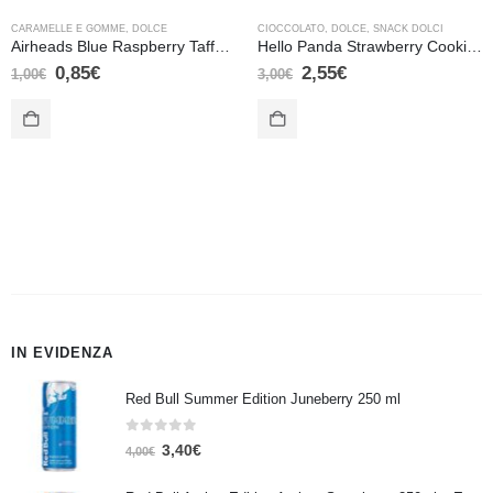
CARAMELLE E GOMME
,
DOLCE
CIOCCOLATO
,
DOLCE
,
SNACK DOLCI
Airheads Blue Raspberry Taffy Candy – 15,6 gr
Hello Panda Strawberry Cookies
0,85
€
2,55
€
1,00
€
3,00
€
IN EVIDENZA
Red Bull Summer Edition Juneberry 250 ml
0
Su 5
3,40
€
4,00
€