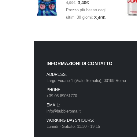
0
Su 5
3,40
€
4,00
€
Prezzo più basso degli
ultimi 30 giorni:
.
3,40
€
INFORMAZIONI DI CONTATTO
ADDRESS:
Largo Forano 1 (Viale Somalia), 00199 Roma
PHONE:
+39 06 89061770
EMAIL:
info@bubbleroma.it
WORKING DAYS/HOURS:
Lunedì - Sabato: 11:30 - 19:15