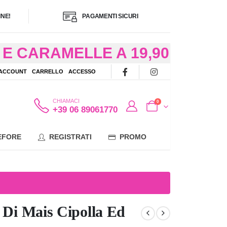
NE!
PAGAMENTI SICURI
E CARAMELLE A 19,90
/48 ORE AD
 ACCOUNT
CARRELLO
ACCESSO
OTE
CHIAMACI
0
+39 06 89061770
EFORE
REGISTRATI
PROMO
i Di Mais Cipolla Ed