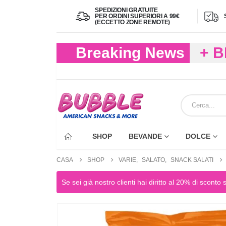
SPEDIZIONI GRATUITE
PER ORDINI SUPERIORI A 99€
(ECCETTO ZONE REMOTE)
Breaking News
+ 
(FIN
ECC
SHOP
BEVANDE
DOLCE
CASA
SHOP
VARIE
,
SALATO
,
SNACK SALATI
Se sei già nostro clienti hai diritto al 20% di sconto 