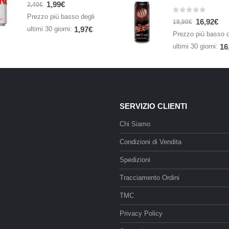
0
Su 5
1,99
€
2,40
€
Prezzo più basso degli
0
Su 5
16,92
€
19,90
€
ultimi 30 giorni:
.
1,97
€
Prezzo più basso d
ultimi 30 giorni:
16
SERVIZIO CLIENTI
Chi Siamo
Condizioni di Vendita
Spedizioni
Tracciamento Ordini
TMC
Privacy Policy