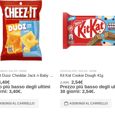
SNACK SALATI
,
VARIE
CIOCCOLATO
,
DOLCE
,
VARIE
Cheez-it Duoz Cheddar Jack n Baby Swiss – 122 gr
Kit Kat Cookie Dough 41g
3,40
€
2,54
€
2,99
€
o più basso degli ultimi
Prezzo più basso degli ul
orni:
3,40
€
.
30 giorni:
2,54
€
.
GIUNGI AL CARRELLO
AGGIUNGI AL CARRELLO