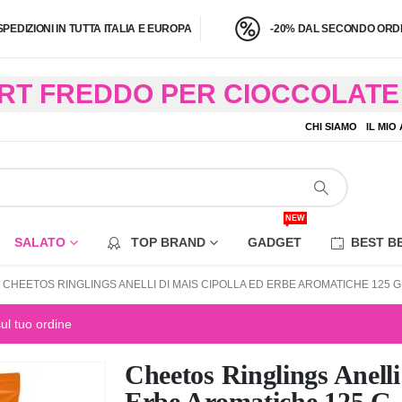
SPEDIZIONI IN TUTTA ITALIA E EUROPA
-20% DAL SECONDO ORDI
BRT FREDDO PER CIOCCOLATE 
O A 4,9 KG) – CONSEGNA IN 24
CHI SIAMO
IL MIO
EZIONE DI ALCUNE AREE REM
NEW
SALATO
TOP BRAND
GADGET
BEST B
CHEETOS RINGLINGS ANELLI DI MAIS CIPOLLA ED ERBE AROMATICHE 125 G
sul tuo ordine
Cheetos Ringlings Anell
Erbe Aromatiche 125 G