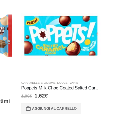
CARAMELLE E GOMME
,
DOLCE
,
VARIE
CARAMELLE E G
Poppets Milk Choc Coated Salted Caramel Fudge 36gr
Mike and Ike O
1,62
€
1,02
€
1,90
€
1,20
€
timi
AGGIUNGI AL CARRELLO
AGGIUNG