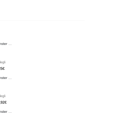
PRE-ORDER Monster Energy Nitro Blue Flash PL 500 ml IN ARRIVO IL 21 SETTEMBRE
egli
.
25
€
PRE-ORDER Monster The Beast Hard Scary Berries 355 ml IN ARRIVO ENTRO IL 21 SETTEMBRE
egli
.
,92
€
PRE-ORDER Monster The Beast Perfect Peach 355 ml IN ARRIVO ENTRO IL 21 SETTEMBRE