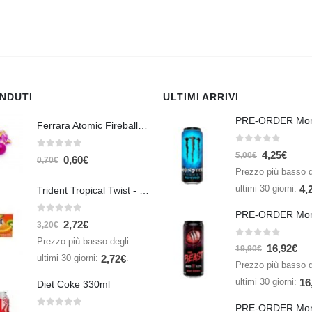
ENDUTI
ULTIMI ARRIVI
Ferrara Atomic Fireballs Cinnamon 1 Piece - 5 gr
0
Su 5
4,25
€
0
Su 5
5,00
€
0,60
€
0,70
€
Prezzo più basso d
ultimi 30 giorni:
4,
Trident Tropical Twist - 26,6 gr
0
Su 5
2,72
€
3,20
€
Prezzo più basso degli
0
Su 5
16,92
€
19,90
€
ultimi 30 giorni:
.
2,72
€
Prezzo più basso d
ultimi 30 giorni:
16
Diet Coke 330ml