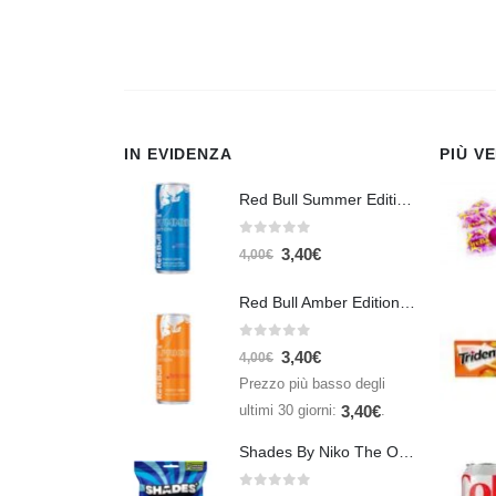
IN EVIDENZA
PIÙ V
Red Bull Summer Edition Juneberry 250 ml
0
Su 5
3,40
€
4,00
€
Red Bull Amber Edition Apricot Strawberry 250ml – Energy Drink Albicocca e Fragola
0
Su 5
3,40
€
4,00
€
Prezzo più basso degli
ultimi 30 giorni:
.
3,40
€
Shades By Niko The Original 150gr