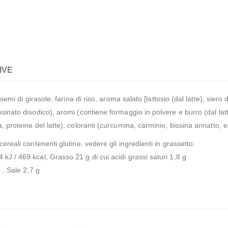
IVE
 semi di girasole, farina di riso, aroma salato [lattosio (dal latte), siero d
inato disodico), aromi (contiene formaggio in polvere e burro (dal latte)
 proteine ​​del latte), coloranti (curcumina, carminio, bissina annatto, e
cereali contenenti glutine, vedere gli ingredienti in grassetto.
 kJ / 469 kcal, Grasso 21 g di cui acidi grassi saturi 1,8 g
g , Sale 2,7 g