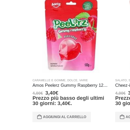
CARAMELLE E GOMME
,
DOLCE
,
VARIE
SALATO
,
Amos Peelerz Gummy Raspberry 120 gr
3,40
€
4,00
€
4,00
€
Prezzo più basso degli ultimi
Prezz
30 giorni:
3,40
€
.
30 gi
AGGIUNGI AL CARRELLO
AG