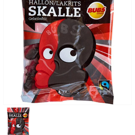
KG) –
CONSEGNA
IN 24/48
ORE AD
ECCEZION
DI ALCUNE
AREE
REMOTE