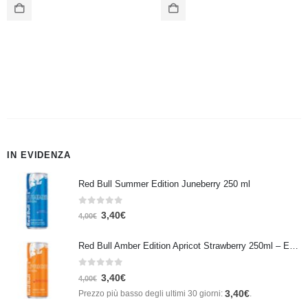
IN EVIDENZA
Red Bull Summer Edition Juneberry 250 ml
0
Su 5
3,40
€
4,00
€
Red Bull Amber Edition Apricot Strawberry 250ml – Energy Drink Albicocca e Fragola
0
Su 5
3,40
€
4,00
€
3,40
€
Prezzo più basso degli ultimi 30 giorni:
.