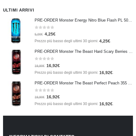
ULTIMI ARRIVI
PRE-ORDER Monster Energy Nitro Blue Flash PL 500 ml IN ARRIVO IL 21 SETTEMBRE
0
Su 5
4,25
€
5,00
€
4,25
€
Prezzo più basso degli ultimi 30 giorni:
.
PRE-ORDER Monster The Beast Hard Scary Berries 355 ml IN ARRIVO ENTRO IL 21 SETTEMBRE
0
Su 5
16,92
€
19,90
€
16,92
€
Prezzo più basso degli ultimi 30 giorni:
.
PRE-ORDER Monster The Beast Perfect Peach 355 ml IN ARRIVO ENTRO IL 21 SETTEMBRE
0
Su 5
16,92
€
19,90
€
16,92
€
Prezzo più basso degli ultimi 30 giorni:
.