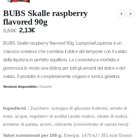
BUBS Skalle raspberry
flavored 90g
2,13
€
2,50
€
BUBS Skalle raspberry flavored 90g. Lampone/Liquirizia è un
classico svedese che combina il dolce del lampone con il salato
della liquirizia in perfetto equilibrio. La consistenza morbida e
gommosa lo rende una delizia per tutti gli amanti del dolce e del
salato. Il prodotto è completamente vegano e senza gelatina.
Versione disponibile::
Esaurito
Ingredienti :
Zucchero, sciroppo di glucosio-fruttosio, amido di
mais, acqua, regolatori di acidità (acido malico, citrato di sodio),
proteine di patata, aromi, colorante (concentrato di carota nera).
Valori nutrizionali per 100 g:
Energia: 1470 kJ / 351 kcal Grassi: