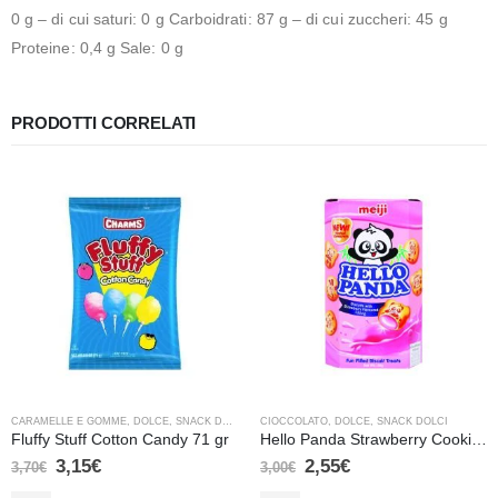
0 g – di cui saturi: 0 g Carboidrati: 87 g – di cui zuccheri: 45 g
Proteine: 0,4 g Sale: 0 g
PRODOTTI CORRELATI
CARAMELLE E GOMME
,
DOLCE
,
SNACK DOLCI
CIOCCOLATO
,
DOLCE
,
SNACK DOLCI
Fluffy Stuff Cotton Candy 71 gr
Hello Panda Strawberry Cookies
3,15
€
2,55
€
3,70
€
3,00
€