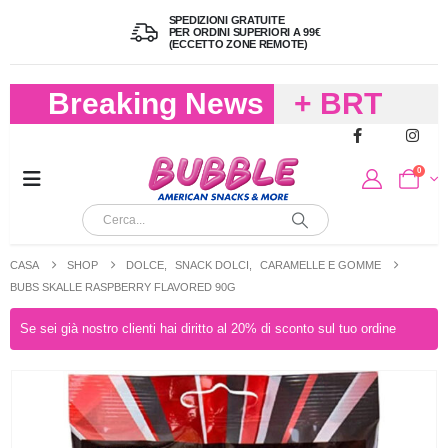
SPEDIZIONI GRATUITE
PER ORDINI SUPERIORI A 99€
(ECCETTO ZONE REMOTE)
Breaking News
+ BRT
FREDDO
0
PER
CIOCCOLA
CASA
SHOP
DOLCE
,
SNACK DOLCI
,
CARAMELLE E GOMME
E
BUBS SKALLE RASPBERRY FLAVORED 90G
CARAMELL
Se sei già nostro clienti hai diritto al 20% di sconto sul tuo ordine
A 19,90
(FINO A 4,9