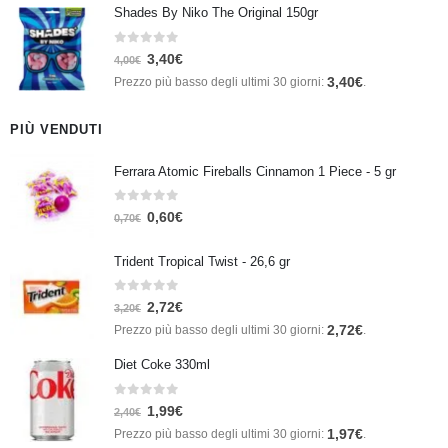
Shades By Niko The Original 150gr
0
Su 5
3,40
€
4,00
€
3,40
€
Prezzo più basso degli ultimi 30 giorni:
.
PIÙ VENDUTI
Ferrara Atomic Fireballs Cinnamon 1 Piece - 5 gr
0
Su 5
0,60
€
0,70
€
Trident Tropical Twist - 26,6 gr
0
Su 5
2,72
€
3,20
€
2,72
€
Prezzo più basso degli ultimi 30 giorni:
.
Diet Coke 330ml
0
Su 5
1,99
€
2,40
€
1,97
€
Prezzo più basso degli ultimi 30 giorni:
.