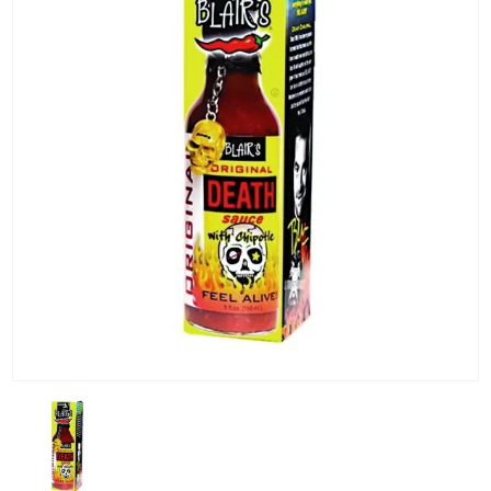
KG) –
CONSEGNA
IN 24/48
ORE AD
ECCEZION
DI ALCUNE
AREE
REMOTE