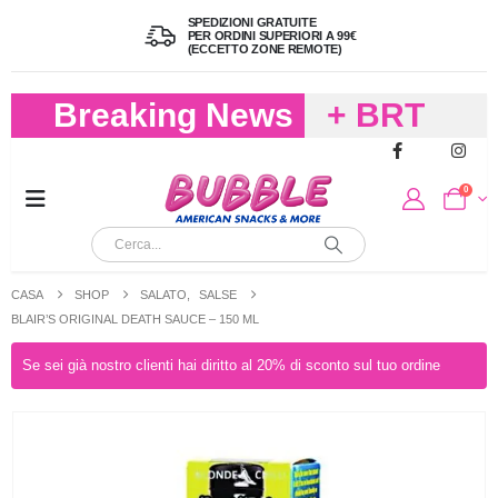
SPEDIZIONI GRATUITE
PER ORDINI SUPERIORI A 99€
(ECCETTO ZONE REMOTE)
Breaking News
+ BRT
FREDDO
0
PER
CIOCCOLA
CASA
SHOP
SALATO
,
SALSE
E
BLAIR’S ORIGINAL DEATH SAUCE – 150 ML
CARAMELL
Se sei già nostro clienti hai diritto al 20% di sconto sul tuo ordine
A 19,90
(FINO A 4,9