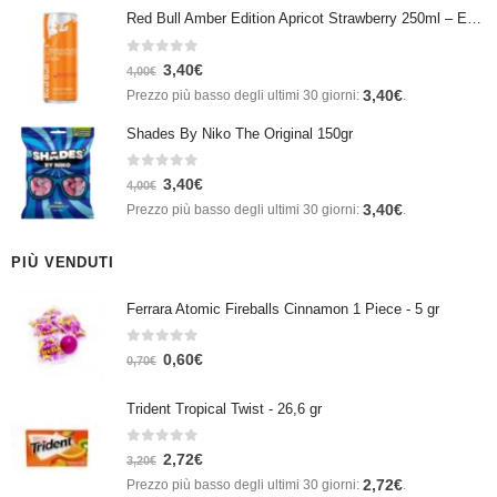
Red Bull Amber Edition Apricot Strawberry 250ml – Energy Drink Albicocca e Fragola
0
Su 5
3,40
€
4,00
€
3,40
€
Prezzo più basso degli ultimi 30 giorni:
.
Shades By Niko The Original 150gr
0
Su 5
3,40
€
4,00
€
3,40
€
Prezzo più basso degli ultimi 30 giorni:
.
PIÙ VENDUTI
Ferrara Atomic Fireballs Cinnamon 1 Piece - 5 gr
0
Su 5
0,60
€
0,70
€
Trident Tropical Twist - 26,6 gr
0
Su 5
2,72
€
3,20
€
2,72
€
Prezzo più basso degli ultimi 30 giorni:
.