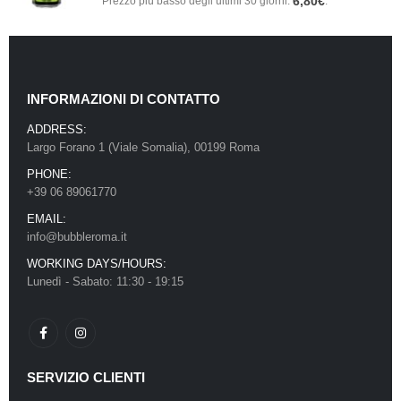
6,80
€
Prezzo più basso degli ultimi 30 giorni:
.
INFORMAZIONI DI CONTATTO
ADDRESS:
Largo Forano 1 (Viale Somalia), 00199 Roma
PHONE:
+39 06 89061770
EMAIL:
info@bubbleroma.it
WORKING DAYS/HOURS:
Lunedì - Sabato: 11:30 - 19:15
SERVIZIO CLIENTI