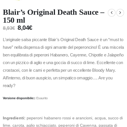
Blair’s Original Death Sauce –
150 ml
8,04
€
8,93
€
L’originale salsa piccante Blair’s Original Death Sauce è un “must to
have” nella dispensa di ogni amante del peperoncino! È una miscela
ben equilibrata di peperoni Habanero, Cayenne, Chipotle e Jalapeño
con un pizzico di aglio e una goccia di succo di lime. Eccellente con
crostacei, con le carni e perfetta per un eccellente Bloody Mary.
All’interno, di buon auspicio, un simpatico omaggio…. Are you
ready?
Versione disponibile::
Esaurito
Ingredienti:
peperoni habanero rossi e arancioni, acqua, succo di
lime, carota, aglio schiacciato, peperoni di Cayenna, passata di