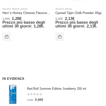
SALATO
,
SNACK SALATI
SALATO
,
SALSE
Herr’s Honey Cheese Flavored Curls 28 gr
Cpowd Tajin Chilli Powder 45gr
1,28
€
2,13
€
1,50
€
2,50
€
Prezzo più basso degli
Prezzo più basso degli
ultimi 30 giorni:
1,28
€
.
ultimi 30 giorni:
2,13
€
.
IN EVIDENZA
Red Bull Summer Edition Juneberry 250 ml
0
Su 5
3,40
€
4,00
€