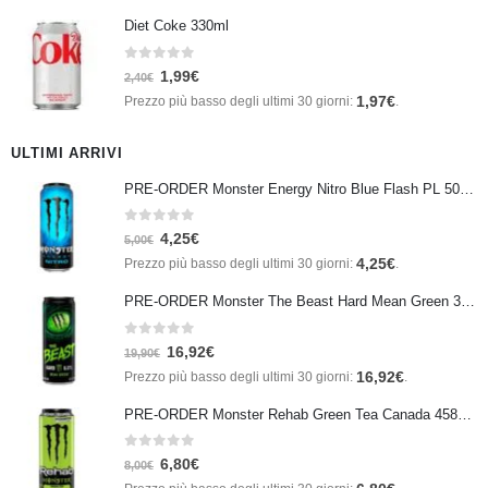
Diet Coke 330ml
0
Su 5
1,99
€
2,40
€
1,97
€
Prezzo più basso degli ultimi 30 giorni:
.
ULTIMI ARRIVI
PRE-ORDER Monster Energy Nitro Blue Flash PL 500 ml IN ARRIVO IL 21 SETTEMBRE
0
Su 5
4,25
€
5,00
€
4,25
€
Prezzo più basso degli ultimi 30 giorni:
.
PRE-ORDER Monster The Beast Hard Mean Green 355 ml IN ARRIVO ENTRO IL 21 SETTEMBRE
0
Su 5
16,92
€
19,90
€
16,92
€
Prezzo più basso degli ultimi 30 giorni:
.
PRE-ORDER Monster Rehab Green Tea Canada 458ml IN ARRIVO IL 21 SETTEMBRE
0
Su 5
6,80
€
8,00
€