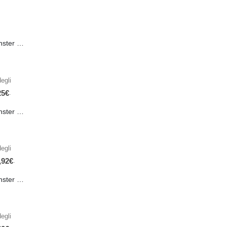
PRE-ORDER Monster Energy Nitro Blue Flash PL 500 ml IN ARRIVO IL 21 SETTEMBRE
egli
.
25
€
PRE-ORDER Monster The Beast Hard Mean Green 355 ml IN ARRIVO ENTRO IL 21 SETTEMBRE
egli
.
,92
€
PRE-ORDER Monster Rehab Green Tea Canada 458ml IN ARRIVO IL 21 SETTEMBRE
egli