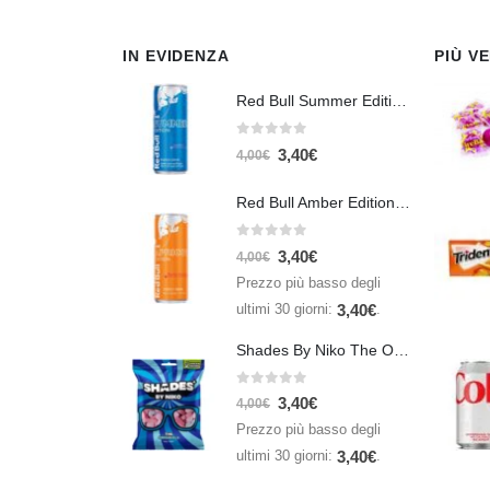
IN EVIDENZA
PIÙ V
Red Bull Summer Edition Juneberry 250 ml
0
Su 5
3,40
€
4,00
€
Red Bull Amber Edition Apricot Strawberry 250ml – Energy Drink Albicocca e Fragola
0
Su 5
3,40
€
4,00
€
Prezzo più basso degli
ultimi 30 giorni:
.
3,40
€
Shades By Niko The Original 150gr
0
Su 5
3,40
€
4,00
€
Prezzo più basso degli
ultimi 30 giorni:
.
3,40
€