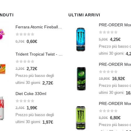
ENDUTI
ULTIMI ARRIVI
Ferrara Atomic Fireballs Cinnamon 1 Piece - 5 gr
0
Su 5
4,25
€
0
Su 5
5,00
€
0,60
€
0,70
€
Prezzo più basso d
ultimi 30 giorni:
4,
Trident Tropical Twist - 26,6 gr
0
Su 5
2,72
€
3,20
€
Prezzo più basso degli
0
Su 5
16,92
€
19,90
€
ultimi 30 giorni:
.
2,72
€
Prezzo più basso d
ultimi 30 giorni:
16
Diet Coke 330ml
0
Su 5
1,99
€
2,40
€
Prezzo più basso degli
0
Su 5
6,80
€
8,00
€
ultimi 30 giorni:
.
1,97
€
Prezzo più basso d