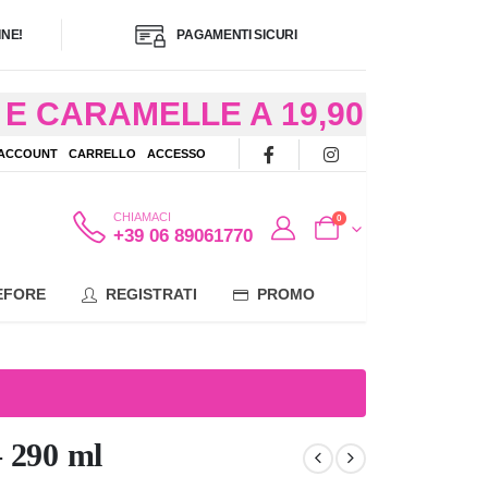
NE!
PAGAMENTI SICURI
E CARAMELLE A 19,90
/48 ORE AD
 ACCOUNT
CARRELLO
ACCESSO
OTE
CHIAMACI
0
+39 06 89061770
EFORE
REGISTRATI
PROMO
 290 ml