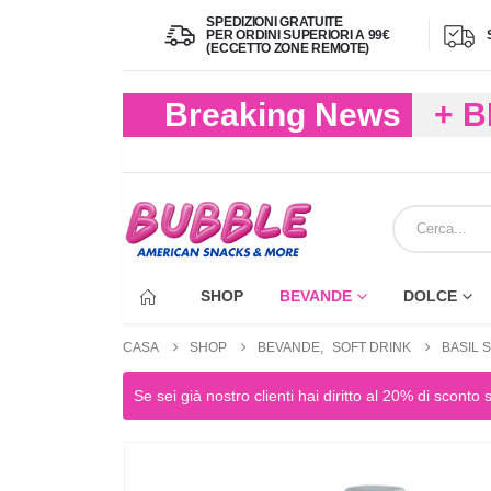
SPEDIZIONI GRATUITE
PER ORDINI SUPERIORI A 99€
(ECCETTO ZONE REMOTE)
Breaking News
+ 
(FIN
ECC
SHOP
BEVANDE
DOLCE
CASA
SHOP
BEVANDE
,
SOFT DRINK
BASIL 
Se sei già nostro clienti hai diritto al 20% di sconto 