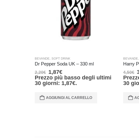
BEVANDE
,
SOFT DRINK
BEVANDE
Dr Pepper Soda UK – 330 ml
Harry P
1,87
€
2,20
€
4,50
€
Prezzo più basso degli ultimi
Prezz
30 giorni:
1,87
€
.
30 gi
AGGIUNGI AL CARRELLO
AG