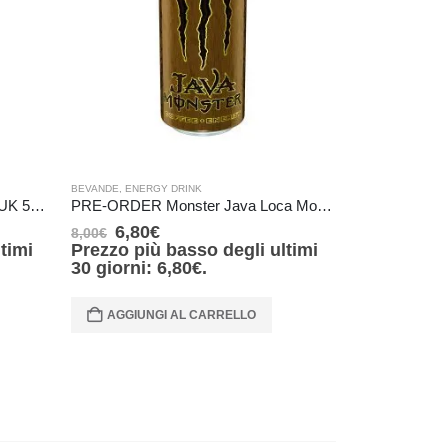
BEVANDE
,
ENERGY DRINK
BEVANDE
,
ENERG
Monster Energy Punch Mixxd – UK 500 ml
PRE-ORDER Monster Java Loca Moca Energy – USA – (TAB black) – 443 ml IN ARRIVO IL 28 Agosto
Monster M3 E
6,80
€
6,80
€
8,00
€
8,00
€
timi
Prezzo più basso degli ultimi
Prezzo più
30 giorni:
6,80
€
.
30 giorni:
AGGIUNGI AL CARRELLO
AGGIUNG