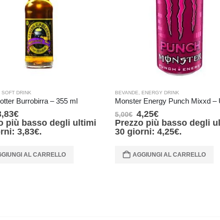
,
SOFT DRINK
BEVANDE
,
ENERGY DRINK
otter Burrobirra – 355 ml
3,83
€
4,25
€
5,00
€
o più basso degli ultimi
Prezzo più basso degli ul
orni:
3,83
€
.
30 giorni:
4,25
€
.
GIUNGI AL CARRELLO
AGGIUNGI AL CARRELLO