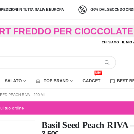
SPEDIZIONI IN TUTTA ITALIA E EUROPA
-20% DAL SECONDO ORDI
BRT FREDDO PER CIOCCOLATE 
O A 4,9 KG) – CONSEGNA IN 24
CHI SIAMO
IL MIO
EZIONE DI ALCUNE AREE REM
NEW
SALATO
TOP BRAND
GADGET
BEST B
SEED PEACH RIVA – 290 ML
sul tuo ordine
Basil Seed Peach RIVA –
3,50
€