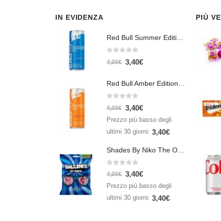
IN EVIDENZA
PIÙ V
Red Bull Summer Edition Juneberry 250 ml
0
Su 5
3,40
€
4,00
€
Red Bull Amber Edition Apricot Strawberry 250ml – Energy Drink Albicocca e Fragola
0
Su 5
3,40
€
4,00
€
Prezzo più basso degli
ultimi 30 giorni:
.
3,40
€
Shades By Niko The Original 150gr
0
Su 5
3,40
€
4,00
€
Prezzo più basso degli
ultimi 30 giorni:
.
3,40
€