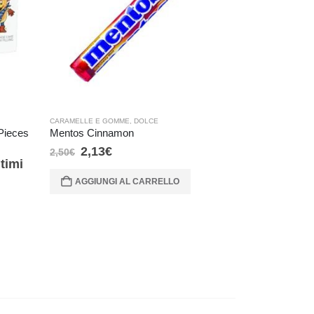
CARAMELLE E GOMME
,
DOLCE
CARAMELLE E G
 Pieces
Mentos Cinnamon
Trident Cinn
2,13
€
2,72
€
2,50
€
3,20
€
timi
Prezzo più
30 giorni:
AGGIUNGI AL CARRELLO
AGGIUNG