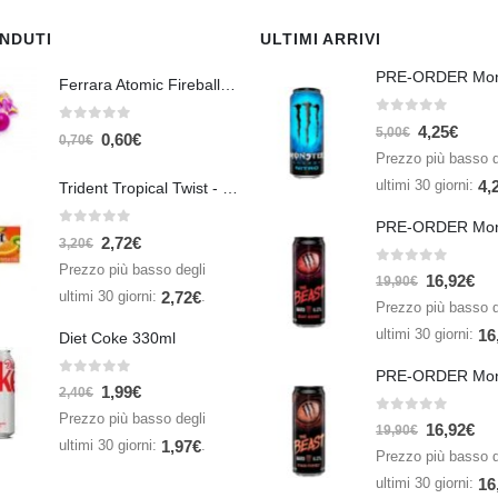
ENDUTI
ULTIMI ARRIVI
Ferrara Atomic Fireballs Cinnamon 1 Piece - 5 gr
0
Su 5
4,25
€
0
Su 5
5,00
€
0,60
€
0,70
€
Prezzo più basso d
ultimi 30 giorni:
4,
Trident Tropical Twist - 26,6 gr
0
Su 5
2,72
€
3,20
€
Prezzo più basso degli
0
Su 5
16,92
€
19,90
€
ultimi 30 giorni:
.
2,72
€
Prezzo più basso d
ultimi 30 giorni:
16
Diet Coke 330ml
0
Su 5
1,99
€
2,40
€
Prezzo più basso degli
0
Su 5
16,92
€
19,90
€
ultimi 30 giorni:
.
1,97
€
Prezzo più basso d
ultimi 30 giorni:
16