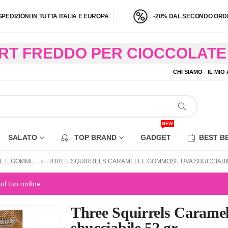
SPEDIZIONI IN TUTTA ITALIA E EUROPA
-20% DAL SECONDO ORDI
BRT FREDDO PER CIOCCOLATE 
O A 4,9 KG) – CONSEGNA IN 24
CHI SIAMO
IL MIO
EZIONE DI ALCUNE AREE REM
NEW
SALATO
TOP BRAND
GADGET
BEST B
E E GOMME
THREE SQUIRRELS CARAMELLE GOMMOSE UVA SBUCCIABIL
sul tuo ordine
Three Squirrels Carame
sbucciabile 52 gr