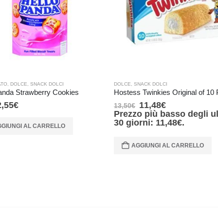
ATO
,
DOLCE
,
SNACK DOLCI
DOLCE
,
SNACK DOLCI
anda Strawberry Cookies
Hostess Twinkies Original of 10
2,55
€
11,48
€
13,50
€
Prezzo più basso degli ul
30 giorni:
11,48
€
.
GIUNGI AL CARRELLO
AGGIUNGI AL CARRELLO