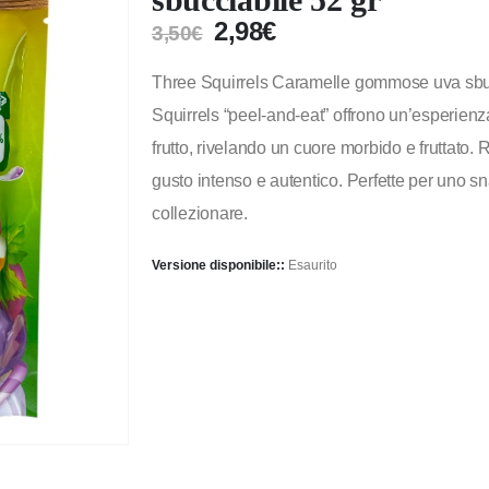
2,98
€
3,50
€
Three Squirrels Caramelle gommose uva sbu
Squirrels “peel-and-eat” offrono un’esperienz
frutto, rivelando un cuore morbido e fruttato.
gusto intenso e autentico. Perfette per uno sn
collezionare.
Versione disponibile::
Esaurito