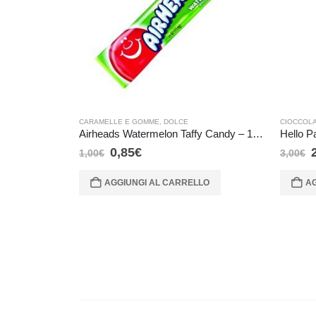
CARAMELLE E GOMME
,
DOLCE
CIOCCOL
Airheads Watermelon Taffy Candy – 15,6 gr
Hello P
0,85
€
1,00
€
3,00
€
AGGIUNGI AL CARRELLO
AG