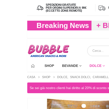
SPEDIZIONI GRATUITE
PER ORDINI SUPERIORI A 99€
(ECCETTO ZONE REMOTE)
Breaking News
+ 
(FIN
ECC
SHOP
BEVANDE
DOLCE
CASA
SHOP
DOLCE
,
SNACK DOLCI
,
CARAMELL
Se sei già nostro clienti hai diritto al 20% di sconto 