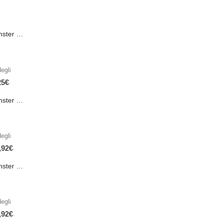
PRE-ORDER Monster Energy Nitro Blue Flash PL 500 ml IN ARRIVO IL 21 SETTEMBRE
egli
.
25
€
PRE-ORDER Monster The Beast Hard Scary Berries 355 ml IN ARRIVO ENTRO IL 21 SETTEMBRE
egli
.
,92
€
PRE-ORDER Monster The Beast Perfect Peach 355 ml IN ARRIVO ENTRO IL 21 SETTEMBRE
egli
.
,92
€