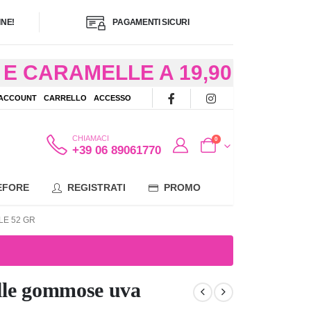
NE!
PAGAMENTI SICURI
E CARAMELLE A 19,90
/48 ORE AD
 ACCOUNT
CARRELLO
ACCESSO
OTE
CHIAMACI
0
+39 06 89061770
EFORE
REGISTRATI
PROMO
E 52 GR
lle gommose uva