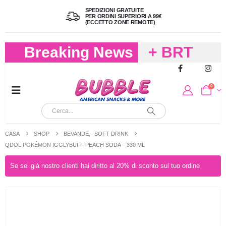
SPEDIZIONI GRATUITE
PER ORDINI SUPERIORI A 99€
(ECCETTO ZONE REMOTE)
Breaking News
+ BRT
FREDDO
0
PER
CIOCCOLA
CASA
SHOP
BEVANDE
,
SOFT DRINK
E
QDOL POKÉMON IGGLYBUFF PEACH SODA – 330 ML
CARAMELL
Se sei già nostro clienti hai diritto al 20% di sconto sul tuo ordine
A 19,90
(FINO A 4,9