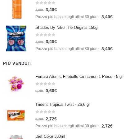
0
Su 5
3,40
€
4,00
€
3,40
€
Prezzo più basso degli ultimi 30 giorni:
.
Shades By Niko The Original 150gr
0
Su 5
3,40
€
4,00
€
3,40
€
Prezzo più basso degli ultimi 30 giorni:
.
PIÙ VENDUTI
Ferrara Atomic Fireballs Cinnamon 1 Piece - 5 gr
0
Su 5
0,60
€
0,70
€
Trident Tropical Twist - 26,6 gr
0
Su 5
2,72
€
3,20
€
2,72
€
Prezzo più basso degli ultimi 30 giorni:
.
Diet Coke 330ml