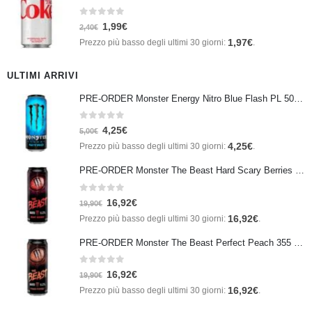
0
Su 5
1,99
€
2,40
€
1,97
€
Prezzo più basso degli ultimi 30 giorni:
.
ULTIMI ARRIVI
PRE-ORDER Monster Energy Nitro Blue Flash PL 500 ml IN ARRIVO IL 21 SETTEMBRE
0
Su 5
4,25
€
5,00
€
4,25
€
Prezzo più basso degli ultimi 30 giorni:
.
PRE-ORDER Monster The Beast Hard Scary Berries 355 ml IN ARRIVO ENTRO IL 21 SETTEMBRE
0
Su 5
16,92
€
19,90
€
16,92
€
Prezzo più basso degli ultimi 30 giorni:
.
PRE-ORDER Monster The Beast Perfect Peach 355 ml IN ARRIVO ENTRO IL 21 SETTEMBRE
0
Su 5
16,92
€
19,90
€
16,92
€
Prezzo più basso degli ultimi 30 giorni:
.