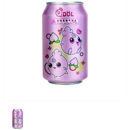
KG) –
CONSEGNA
IN 24/48
ORE AD
ECCEZION
DI ALCUNE
AREE
REMOTE