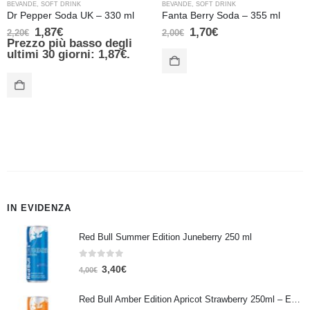
BEVANDE
,
SOFT DRINK
BEVANDE
,
SOFT DRINK
Dr Pepper Soda UK – 330 ml
Fanta Berry Soda – 355 ml
1,87
€
1,70
€
2,20
€
2,00
€
Prezzo più basso degli
ultimi 30 giorni:
1,87
€
.
IN EVIDENZA
Red Bull Summer Edition Juneberry 250 ml
0
Su 5
3,40
€
4,00
€
Red Bull Amber Edition Apricot Strawberry 250ml – Energy Drink Albicocca e Fragola