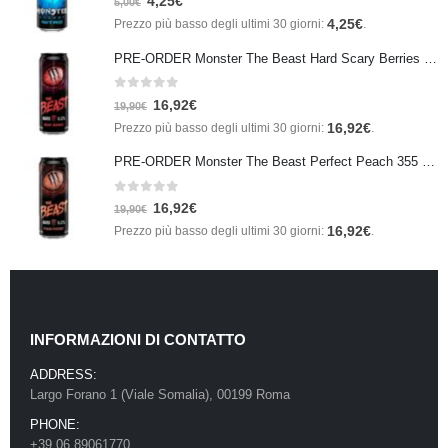
4,25
€
5,00
€
4,25
€
Prezzo più basso degli ultimi 30 giorni:
.
PRE-ORDER Monster The Beast Hard Scary Berries 355 ml IN ARRIVO ENTRO IL 21 SETTEMBRE
0
Su 5
16,92
€
19,90
€
16,92
€
Prezzo più basso degli ultimi 30 giorni:
.
PRE-ORDER Monster The Beast Perfect Peach 355 ml IN ARRIVO ENTRO IL 21 SETTEMBRE
0
Su 5
16,92
€
19,90
€
16,92
€
Prezzo più basso degli ultimi 30 giorni:
.
INFORMAZIONI DI CONTATTO
ADDRESS:
Largo Forano 1 (Viale Somalia), 00199 Roma
PHONE:
+39 06 89061770