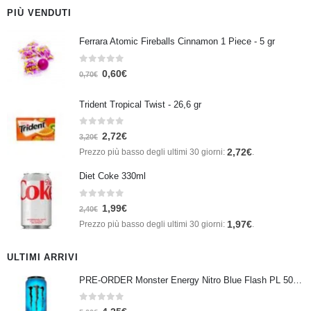
PIÙ VENDUTI
Ferrara Atomic Fireballs Cinnamon 1 Piece - 5 gr
0
Su 5
0,60
€
0,70
€
Trident Tropical Twist - 26,6 gr
0
Su 5
2,72
€
3,20
€
2,72
€
Prezzo più basso degli ultimi 30 giorni:
.
Diet Coke 330ml
0
Su 5
1,99
€
2,40
€
1,97
€
Prezzo più basso degli ultimi 30 giorni:
.
ULTIMI ARRIVI
PRE-ORDER Monster Energy Nitro Blue Flash PL 500 ml IN ARRIVO IL 21 SETTEMBRE
0
Su 5