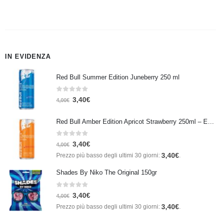
IN EVIDENZA
Red Bull Summer Edition Juneberry 250 ml
0
Su 5
3,40
€
4,00
€
Red Bull Amber Edition Apricot Strawberry 250ml – Energy Drink Albicocca e Fragola
0
Su 5
3,40
€
4,00
€
3,40
€
Prezzo più basso degli ultimi 30 giorni:
.
Shades By Niko The Original 150gr
0
Su 5
3,40
€
4,00
€
3,40
€
Prezzo più basso degli ultimi 30 giorni:
.