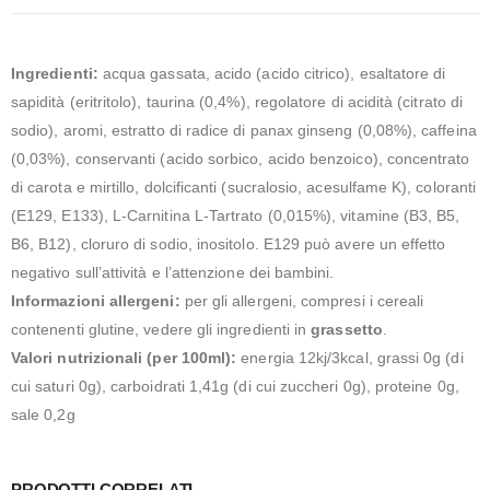
Ingredienti:
acqua gassata, acido (acido citrico), esaltatore di
sapidità (eritritolo), taurina (0,4%), regolatore di acidità (citrato di
sodio), aromi, estratto di radice di panax ginseng (0,08%), caffeina
(0,03%), conservanti (acido sorbico, acido benzoico), concentrato
di carota e mirtillo, dolcificanti (sucralosio, acesulfame K), coloranti
(E129, E133), L-Carnitina L-Tartrato (0,015%), vitamine (B3, B5,
B6, B12), cloruro di sodio, inositolo. E129 può avere un effetto
negativo sull’attività e l’attenzione dei bambini.
Informazioni allergeni:
per gli allergeni, compresi i cereali
contenenti glutine, vedere gli ingredienti in
grassetto
.
Valori nutrizionali (per 100ml):
energia 12kj/3kcal, grassi 0g (di
cui saturi 0g), carboidrati 1,41g (di cui zuccheri 0g), proteine 0g,
sale 0,2g
PRODOTTI CORRELATI