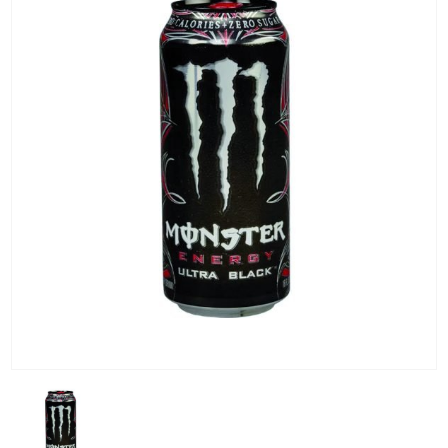
KG) –
CONSEGNA
IN 24/48
ORE AD
ECCEZION
DI ALCUNE
AREE
REMOTE