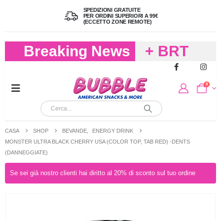
SPEDIZIONI GRATUITE
PER ORDINI SUPERIORI A 99€
(ECCETTO ZONE REMOTE)
Breaking News
+ BRT
FREDDO
0
PER
CIOCCOLA
CASA
SHOP
BEVANDE
,
ENERGY DRINK
E
MONSTER ULTRA BLACK CHERRY USA (COLOR TOP, TAB RED) -DENTS
(DANNEGGIATE)
CARAMELL
Se sei già nostro clienti hai diritto al 20% di sconto sul tuo ordine
A 19,90
(FINO A 4,9