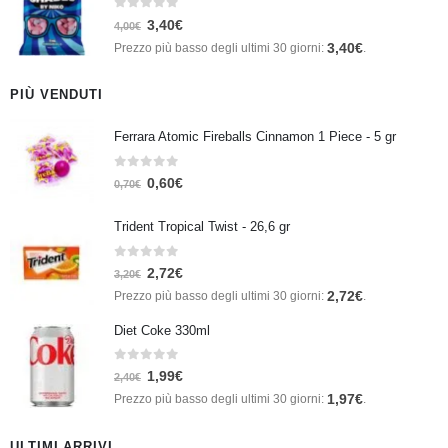
0
Su 5
3,40
€
4,00
€
3,40
€
Prezzo più basso degli ultimi 30 giorni:
.
PIÙ VENDUTI
Ferrara Atomic Fireballs Cinnamon 1 Piece - 5 gr
0
Su 5
0,60
€
0,70
€
Trident Tropical Twist - 26,6 gr
0
Su 5
2,72
€
3,20
€
2,72
€
Prezzo più basso degli ultimi 30 giorni:
.
Diet Coke 330ml
0
Su 5
1,99
€
2,40
€
1,97
€
Prezzo più basso degli ultimi 30 giorni:
.
ULTIMI ARRIVI