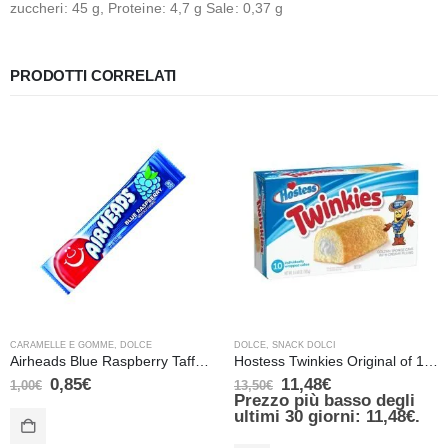
zuccheri: 45 g, Proteine: 4,7 g Sale: 0,37 g
PRODOTTI CORRELATI
CARAMELLE E GOMME
,
DOLCE
DOLCE
,
SNACK DOLCI
Airheads Blue Raspberry Taffy Candy – 15,6 gr
Hostess Twinkies Original of 10 Pieces
0,85
€
11,48
€
1,00
€
13,50
€
Prezzo più basso degli
ultimi 30 giorni:
11,48
€
.