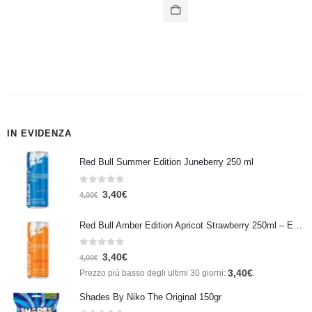
IN EVIDENZA
Red Bull Summer Edition Juneberry 250 ml
0
Su 5
3,40
€
4,00
€
Red Bull Amber Edition Apricot Strawberry 250ml – Energy Drink Albicocca e Fragola
0
Su 5
3,40
€
4,00
€
3,40
€
Prezzo più basso degli ultimi 30 giorni:
.
Shades By Niko The Original 150gr