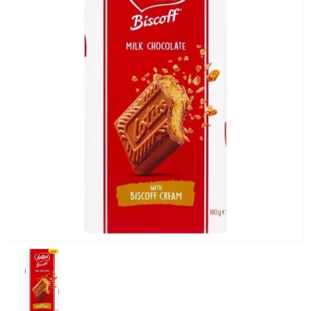
KG) –
CONSEGNA
IN 24/48
ORE AD
ECCEZION
DI ALCUNE
AREE
REMOTE