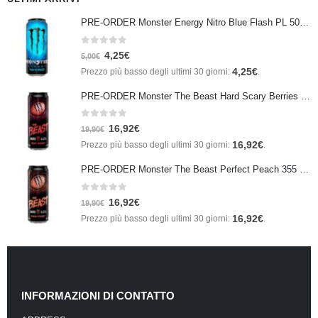
PRE-ORDER Monster Energy Nitro Blue Flash PL 500 ml IN ARRIVO IL 21 SETTEMBRE
0
Su 5
4,25
€
5,00
€
4,25
€
Prezzo più basso degli ultimi 30 giorni:
.
PRE-ORDER Monster The Beast Hard Scary Berries 355 ml IN ARRIVO ENTRO IL 21 SETTEMBRE
0
Su 5
16,92
€
19,90
€
16,92
€
Prezzo più basso degli ultimi 30 giorni:
.
PRE-ORDER Monster The Beast Perfect Peach 355 ml IN ARRIVO ENTRO IL 21 SETTEMBRE
0
Su 5
16,92
€
19,90
€
16,92
€
Prezzo più basso degli ultimi 30 giorni:
.
INFORMAZIONI DI CONTATTO