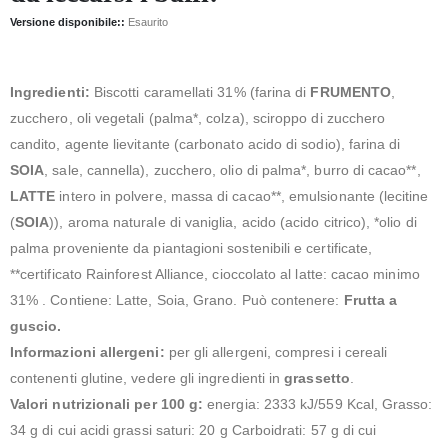
Versione disponibile::
Esaurito
Ingredienti:
Biscotti caramellati 31% (farina di
FRUMENTO
,
zucchero, oli vegetali (palma*, colza), sciroppo di zucchero
candito, agente lievitante (carbonato acido di sodio), farina di
SOIA
, sale, cannella), zucchero, olio di palma*, burro di cacao**,
LATTE
intero in polvere, massa di cacao**, emulsionante (lecitine
(
SOIA
)), aroma naturale di vaniglia, acido (acido citrico), *olio di
palma proveniente da piantagioni sostenibili e certificate,
**certificato Rainforest Alliance, cioccolato al latte: cacao minimo
31% . Contiene: Latte, Soia, Grano. Può contenere:
Frutta a
guscio.
Informazioni allergeni:
per gli allergeni, compresi i cereali
contenenti glutine, vedere gli ingredienti in
grassetto
.
Valori nutrizionali per 100 g:
energia: 2333 kJ/559 Kcal, Grasso:
34 g di cui acidi grassi saturi: 20 g Carboidrati: 57 g di cui