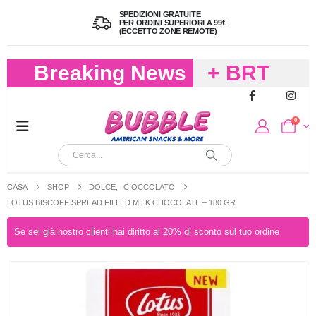
SPEDIZIONI GRATUITE
PER ORDINI SUPERIORI A 99€
(ECCETTO ZONE REMOTE)
Breaking News
+ BRT
FREDDO
0
PER
CIOCCOLA
CASA
SHOP
DOLCE
,
CIOCCOLATO
E
LOTUS BISCOFF SPREAD FILLED MILK CHOCOLATE – 180 GR
CARAMELL
Se sei già nostro clienti hai diritto al 20% di sconto sul tuo ordine
A 19,90
(FINO A 4,9