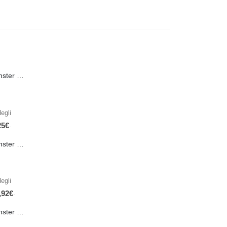
PRE-ORDER Monster Energy Nitro Blue Flash PL 500 ml IN ARRIVO IL 21 SETTEMBRE
egli
.
25
€
PRE-ORDER Monster The Beast Hard Scary Berries 355 ml IN ARRIVO ENTRO IL 21 SETTEMBRE
egli
.
,92
€
PRE-ORDER Monster The Beast Perfect Peach 355 ml IN ARRIVO ENTRO IL 21 SETTEMBRE