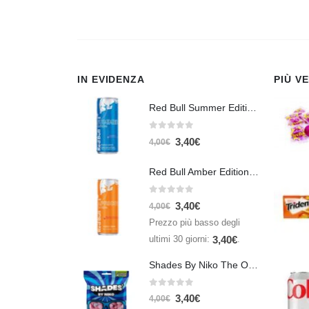
IN EVIDENZA
PIÙ V
Red Bull Summer Edition Juneberry 250 ml
0
Su 5
3,40
€
4,00
€
Red Bull Amber Edition Apricot Strawberry 250ml – Energy Drink Albicocca e Fragola
0
Su 5
3,40
€
4,00
€
Prezzo più basso degli
ultimi 30 giorni:
.
3,40
€
Shades By Niko The Original 150gr
0
Su 5
3,40
€
4,00
€