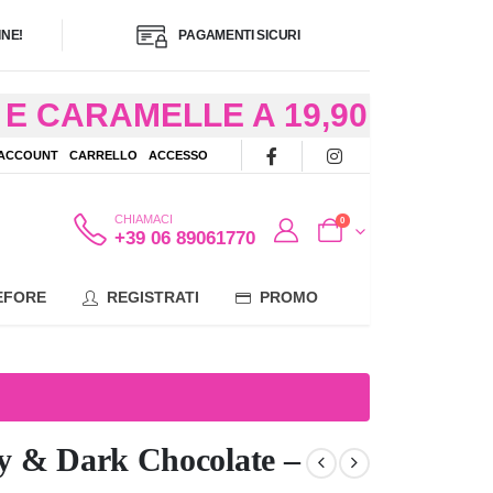
NE!
PAGAMENTI SICURI
E CARAMELLE A 19,90
/48 ORE AD
 ACCOUNT
CARRELLO
ACCESSO
OTE
CHIAMACI
0
+39 06 89061770
EFORE
REGISTRATI
PROMO
y & Dark Chocolate –