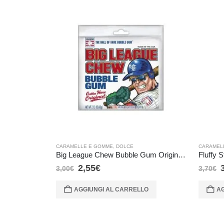
CARAMELLE E GOMME
,
DOLCE
CARAMEL
Big League Chew Bubble Gum Original – 60 gr
Fluffy 
2,55
€
3,00
€
3,70
€
AGGIUNGI AL CARRELLO
AG