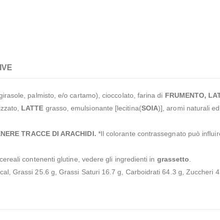
IVE
irasole, palmisto, e/o cartamo), cioccolato, farina di
FRUMENTO, LA
izzato,
LATTE
grasso, emulsionante [lecitina(
SOIA
)], aromi naturali ed
NERE TRACCE DI ARACHIDI.
*Il colorante contrassegnato può influire
 cereali contenenti glutine, vedere gli ingredienti in
grassetto
.
al, Grassi 25.6 g, Grassi Saturi 16.7 g, Carboidrati 64.3 g, Zuccheri 4