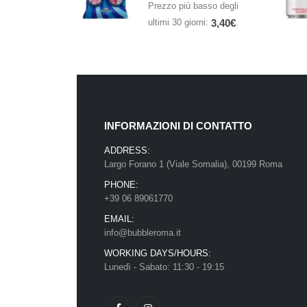
Prezzo più basso degli
ultimi 30 giorni:
.
3,40
€
INFORMAZIONI DI CONTATTO
ADDRESS:
Largo Forano 1 (Viale Somalia), 00199 Roma
PHONE:
+39 06 89061770
EMAIL:
info@bubbleroma.it
WORKING DAYS/HOURS:
Lunedì - Sabato: 11:30 - 19:15