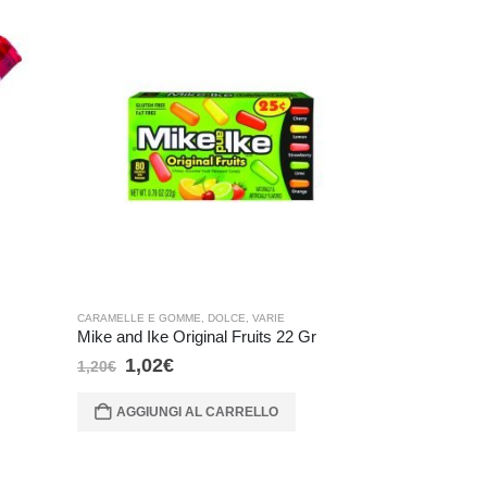
CARAMELLE E GOMME
,
DOLCE
,
VARIE
DOLCE
,
SNACK DO
Mike and Ike Original Fruits 22 Gr
Pocky Strawb
1,02
€
2,55
€
1,20
€
3,00
€
AGGIUNGI AL CARRELLO
AGGIUNG