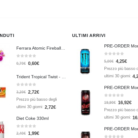
ENDUTI
ULTIMI ARRIVI
Ferrara Atomic Fireballs Cinnamon 1 Piece - 5 gr
0
Su 5
4,25
€
0
Su 5
5,00
€
0,60
€
0,70
€
Prezzo più basso d
ultimi 30 giorni:
4,
Trident Tropical Twist - 26,6 gr
0
Su 5
2,72
€
3,20
€
Prezzo più basso degli
0
Su 5
16,92
€
19,90
€
ultimi 30 giorni:
.
2,72
€
Prezzo più basso d
ultimi 30 giorni:
16
Diet Coke 330ml
0
Su 5
1,99
€
2,40
€