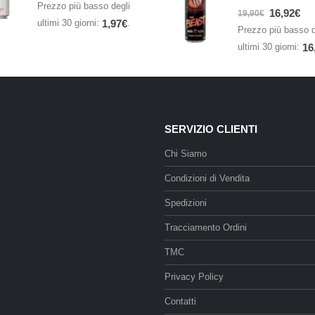
Prezzo più basso degli
0
Su 5
16,92
€
19,90
€
ultimi 30 giorni:
.
1,97
€
Prezzo più basso d
ultimi 30 giorni:
16
SERVIZIO CLIENTI
Chi Siamo
Condizioni di Vendita
Spedizioni
Tracciamento Ordini
TMC
Privacy Policy
Contatti