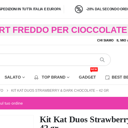
SPEDIZIONI IN TUTTA ITALIA E EUROPA
-20% DAL SECONDO ORDI
BRT FREDDO PER CIOCCOLATE 
O A 4,9 KG) – CONSEGNA IN 24
CHI SIAMO
IL MIO
EZIONE DI ALCUNE AREE REM
NEW
SALATO
TOP BRAND
GADGET
BEST B
TO
KIT KAT DUOS STRAWBERRY & DARK CHOCOLATE – 42 GR
sul tuo ordine
Kit Kat Duos Strawberr
42 gr