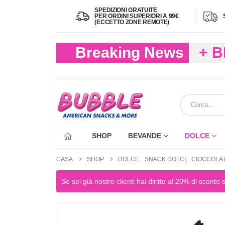
SPEDIZIONI GRATUITE
PER ORDINI SUPERIORI A 99€
(ECCETTO ZONE REMOTE)
Breaking News
+ 
(FIN
ECC
SHOP
BEVANDE
DOLCE
CASA
SHOP
DOLCE
,
SNACK DOLCI
,
CIOCCOLA
Se sei già nostro clienti hai diritto al 20% di sconto 