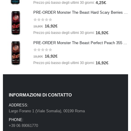
4,25
€
Prezzo più basso degli ultimi 30 giorni:
.
PRE-ORDER Monster The Beast Hard Scary Berries 355 ml IN ARRIVO ENTRO IL 21 SETTEMBRE
0
Su 5
16,92
€
19,90
€
16,92
€
Prezzo più basso degli ultimi 30 giorni:
.
PRE-ORDER Monster The Beast Perfect Peach 355 ml IN ARRIVO ENTRO IL 21 SETTEMBRE
0
Su 5
16,92
€
19,90
€
16,92
€
Prezzo più basso degli ultimi 30 giorni:
.
INFORMAZIONI DI CONTATTO
ADDRESS:
Largo Forano 1 (Viale Somalia), 00199 Roma
PHONE:
+39 06 89061770