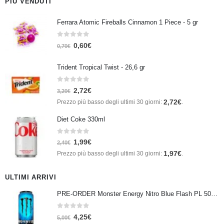
PIÙ VENDUTI
Ferrara Atomic Fireballs Cinnamon 1 Piece - 5 gr
0
Su 5
0,60
€
0,70
€
Trident Tropical Twist - 26,6 gr
0
Su 5
2,72
€
3,20
€
2,72
€
Prezzo più basso degli ultimi 30 giorni:
.
Diet Coke 330ml
0
Su 5
1,99
€
2,40
€
1,97
€
Prezzo più basso degli ultimi 30 giorni:
.
ULTIMI ARRIVI
PRE-ORDER Monster Energy Nitro Blue Flash PL 500 ml IN ARRIVO IL 21 SETTEMBRE
0
Su 5
4,25
€
5,00
€