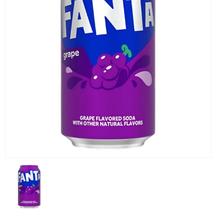
KG) –
CONSEGNA
IN 24/48
ORE AD
ECCEZION
DI ALCUNE
AREE
REMOTE