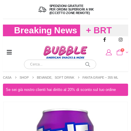
SPEDIZIONI GRATUITE
PER ORDINI SUPERIORI A 99€
(ECCETTO ZONE REMOTE)
Breaking News
+ BRT
FREDDO
0
PER
CIOCCOLA
CASA
SHOP
BEVANDE
,
SOFT DRINK
FANTA GRAPE – 355 ML
E
Se sei già nostro clienti hai diritto al 20% di sconto sul tuo ordine
CARAMELL
A 19,90
(FINO A 4,9