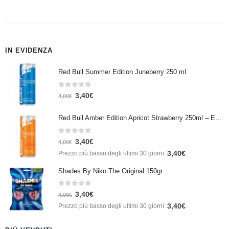
IN EVIDENZA
Red Bull Summer Edition Juneberry 250 ml
0
Su 5
3,40
€
4,00
€
Red Bull Amber Edition Apricot Strawberry 250ml – Energy Drink Albicocca e Fragola
0
Su 5
3,40
€
4,00
€
3,40
€
Prezzo più basso degli ultimi 30 giorni:
.
Shades By Niko The Original 150gr
0
Su 5
3,40
€
4,00
€
3,40
€
Prezzo più basso degli ultimi 30 giorni:
.