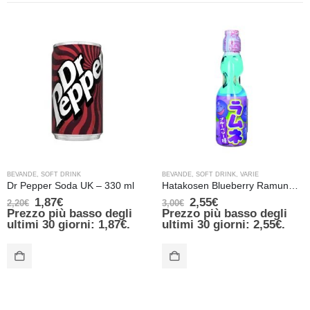
BEVANDE
,
SOFT DRINK
BEVANDE
,
SOFT DRINK
,
VARIE
Dr Pepper Soda UK – 330 ml
Hatakosen Blueberry Ramune Soda – 200 ml
1,87
€
2,55
€
2,20
€
3,00
€
Prezzo più basso degli
Prezzo più basso degli
ultimi 30 giorni:
1,87
€
.
ultimi 30 giorni:
2,55
€
.