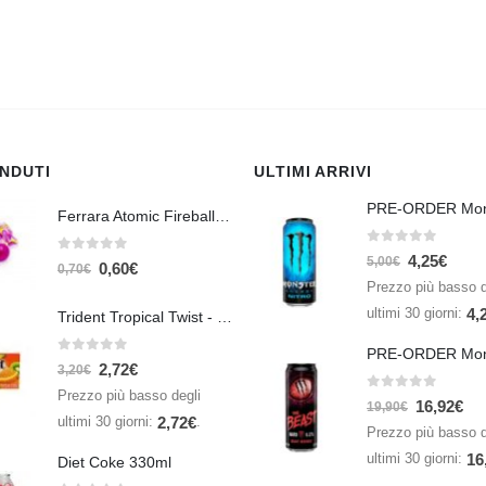
ENDUTI
ULTIMI ARRIVI
Ferrara Atomic Fireballs Cinnamon 1 Piece - 5 gr
0
Su 5
4,25
€
0
Su 5
5,00
€
0,60
€
0,70
€
Prezzo più basso d
ultimi 30 giorni:
4,
Trident Tropical Twist - 26,6 gr
0
Su 5
2,72
€
3,20
€
Prezzo più basso degli
0
Su 5
16,92
€
19,90
€
ultimi 30 giorni:
.
2,72
€
Prezzo più basso d
ultimi 30 giorni:
16
Diet Coke 330ml