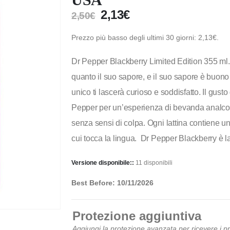
2,13
€
2,50
€
Prezzo più basso degli ultimi 30 giorni:
2,13
€
.
Dr Pepper Blackberry Limited Edition 355 ml
quanto il suo sapore, e il suo sapore è buon
unico ti lascerà curioso e soddisfatto. Il gusto 
Pepper per un’esperienza di bevanda analcolic
senza sensi di colpa. Ogni lattina contiene un 
cui tocca la lingua. Dr Pepper Blackberry è l
Versione disponibile::
11 disponibili
Best Before: 10/11/2026
Protezione aggiuntiva
Aggiungi la protezione avanzata per ricevere i 