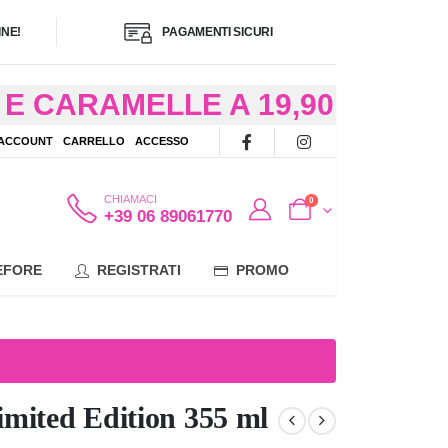
NE!
PAGAMENTI SICURI
E CARAMELLE A 19,90
/48 ORE AD
 ACCOUNT
CARRELLO
ACCESSO
OTE
CHIAMACI
0
+39 06 89061770
EFORE
REGISTRATI
PROMO
mited Edition 355 ml