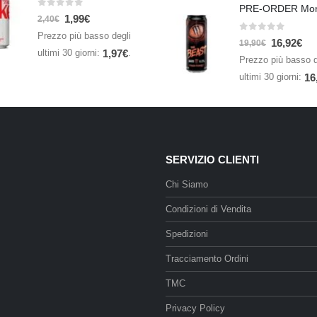
0
Su 5
1,99
€
2,40
€
Prezzo più basso degli
0
Su 5
16,92
€
19,90
€
ultimi 30 giorni:
.
1,97
€
Prezzo più basso d
ultimi 30 giorni:
16
SERVIZIO CLIENTI
Chi Siamo
Condizioni di Vendita
Spedizioni
Tracciamento Ordini
TMC
Privacy Policy