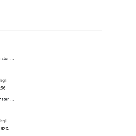
PRE-ORDER Monster Energy Nitro Blue Flash PL 500 ml IN ARRIVO IL 21 SETTEMBRE
egli
.
25
€
PRE-ORDER Monster The Beast Hard Scary Berries 355 ml IN ARRIVO ENTRO IL 21 SETTEMBRE
egli
.
,92
€