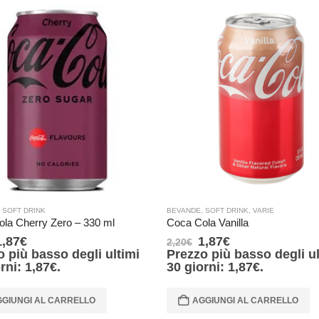
,
SOFT DRINK
BEVANDE
,
SOFT DRINK
,
VARIE
la Cherry Zero – 330 ml
Coca Cola Vanilla
1,87
€
1,87
€
2,20
€
o più basso degli ultimi
Prezzo più basso degli ul
orni:
1,87
€
.
30 giorni:
1,87
€
.
GIUNGI AL CARRELLO
AGGIUNGI AL CARRELLO