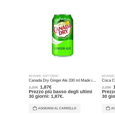
BEVANDE
,
SOFT DRINK
BEVANDE
Canada Dry Ginger Ale 330 ml Made in Canada
Coca Co
1,87
€
2,20
€
2,20
€
Prezzo più basso degli ultimi
Prezz
30 giorni:
1,87
€
.
30 gi
AGGIUNGI AL CARRELLO
AG