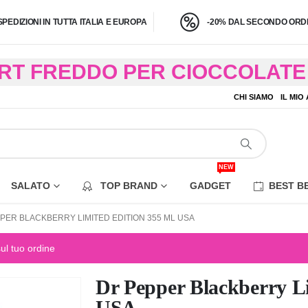
SPEDIZIONI IN TUTTA ITALIA E EUROPA
-20% DAL SECONDO ORDI
BRT FREDDO PER CIOCCOLATE 
O A 4,9 KG) – CONSEGNA IN 24
CHI SIAMO
IL MIO
EZIONE DI ALCUNE AREE REM
NEW
SALATO
TOP BRAND
GADGET
BEST B
PER BLACKBERRY LIMITED EDITION 355 ML USA
sul tuo ordine
Dr Pepper Blackberry Li
USA