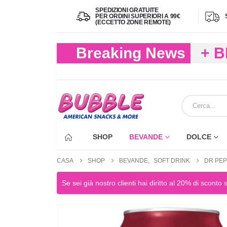
SPEDIZIONI GRATUITE
PER ORDINI SUPERIORI A 99€
(ECCETTO ZONE REMOTE)
Breaking News
+ 
(FIN
ECC
SHOP
BEVANDE
DOLCE
CASA
SHOP
BEVANDE
,
SOFT DRINK
DR PEP
Se sei già nostro clienti hai diritto al 20% di sconto 