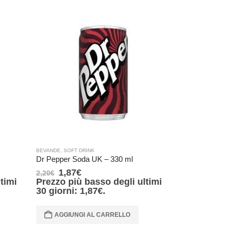
BEVANDE
,
SOFT DRINK
BEVANDE
,
ENERG
Dr Pepper Soda UK – 330 ml
1,87
€
6,80
€
2,20
€
8,00
€
timi
Prezzo più basso degli ultimi
Prezzo più
30 giorni:
1,87
€
.
30 giorni:
AGGIUNGI AL CARRELLO
AGGIUNG