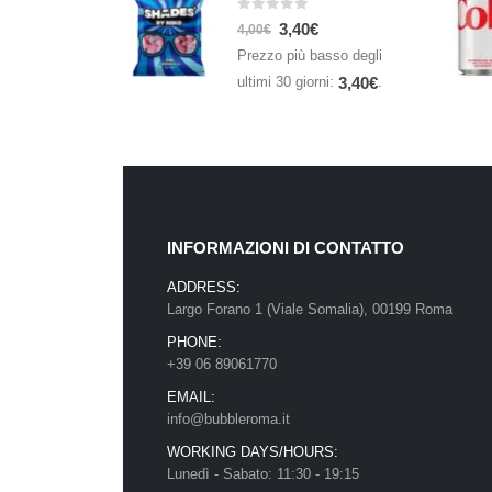
0
Su 5
3,40
€
4,00
€
Prezzo più basso degli
ultimi 30 giorni:
.
3,40
€
INFORMAZIONI DI CONTATTO
ADDRESS:
Largo Forano 1 (Viale Somalia), 00199 Roma
PHONE:
+39 06 89061770
EMAIL:
info@bubbleroma.it
WORKING DAYS/HOURS:
Lunedì - Sabato: 11:30 - 19:15