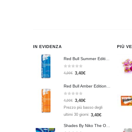
IN EVIDENZA
PIÙ V
Red Bull Summer Edition Juneberry 250 ml
0
Su 5
3,40
€
4,00
€
Red Bull Amber Edition Apricot Strawberry 250ml – Energy Drink Albicocca e Fragola
0
Su 5
3,40
€
4,00
€
Prezzo più basso degli
ultimi 30 giorni:
.
3,40
€
Shades By Niko The Original 150gr