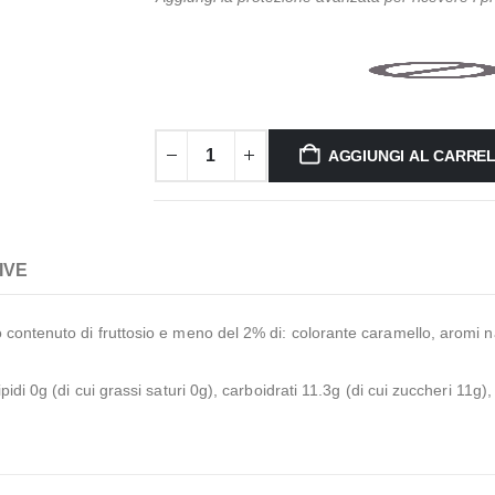
AGGIUNGI AL CARRE
IVE
contenuto di fruttosio e meno del 2% di: colorante caramello, aromi natu
pidi 0g (di cui grassi saturi 0g), carboidrati 11.3g (di cui zuccheri 11g),