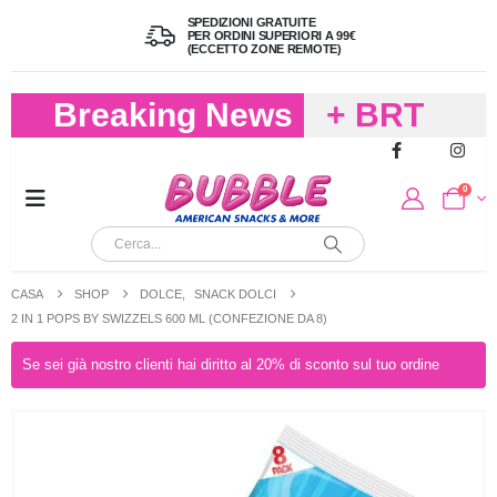
SPEDIZIONI GRATUITE
PER ORDINI SUPERIORI A 99€
(ECCETTO ZONE REMOTE)
Breaking News
+ BRT
FREDDO
0
PER
CIOCCOLA
CASA
SHOP
DOLCE
,
SNACK DOLCI
E
2 IN 1 POPS BY SWIZZELS 600 ML (CONFEZIONE DA 8)
CARAMELL
Se sei già nostro clienti hai diritto al 20% di sconto sul tuo ordine
A 19,90
(FINO A 4,9