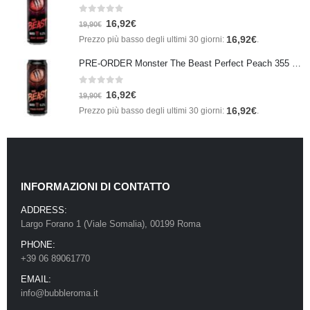
0
Su 5
16,92
€
19,90
€
16,92
€
Prezzo più basso degli ultimi 30 giorni:
.
PRE-ORDER Monster The Beast Perfect Peach 355 ml IN ARRIVO ENTRO IL 21 SETTEMBRE
0
Su 5
16,92
€
19,90
€
16,92
€
Prezzo più basso degli ultimi 30 giorni:
.
INFORMAZIONI DI CONTATTO
ADDRESS:
Largo Forano 1 (Viale Somalia), 00199 Roma
PHONE:
+39 06 89061770
EMAIL:
info@bubbleroma.it