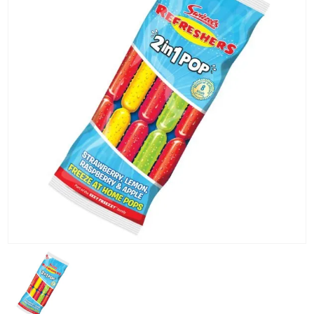
KG) –
CONSEGNA
IN 24/48
ORE AD
ECCEZION
DI ALCUNE
AREE
REMOTE