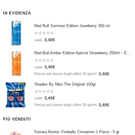
IN EVIDENZA
Red Bull Summer Edition Juneberry 250 ml
0
Su 5
3,40
€
4,00
€
Red Bull Amber Edition Apricot Strawberry 250ml – Energy Drink Albicocca e Fragola
0
Su 5
3,40
€
4,00
€
3,40
€
Prezzo più basso degli ultimi 30 giorni:
.
Shades By Niko The Original 150gr
0
Su 5
3,40
€
4,00
€
3,40
€
Prezzo più basso degli ultimi 30 giorni:
.
PIÙ VENDUTI
Ferrara Atomic Fireballs Cinnamon 1 Piece - 5 gr