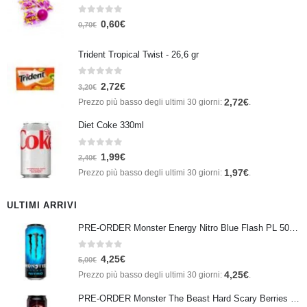
0
Su 5
0,60
€
0,70
€
Trident Tropical Twist - 26,6 gr
0
Su 5
2,72
€
3,20
€
2,72
€
Prezzo più basso degli ultimi 30 giorni:
.
Diet Coke 330ml
0
Su 5
1,99
€
2,40
€
1,97
€
Prezzo più basso degli ultimi 30 giorni:
.
ULTIMI ARRIVI
PRE-ORDER Monster Energy Nitro Blue Flash PL 500 ml IN ARRIVO IL 21 SETTEMBRE
0
Su 5
4,25
€
5,00
€
4,25
€
Prezzo più basso degli ultimi 30 giorni:
.
PRE-ORDER Monster The Beast Hard Scary Berries 355 ml IN ARRIVO ENTRO IL 21 SETTEMBRE