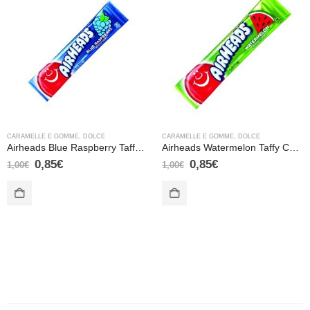
CARAMELLE E GOMME
,
DOLCE
CARAMELLE E GOMME
,
DOLCE
Airheads Blue Raspberry Taffy Candy – 15,6 gr
Airheads Watermelon Taffy Candy – 15,6 gr
0,85
€
0,85
€
1,00
€
1,00
€